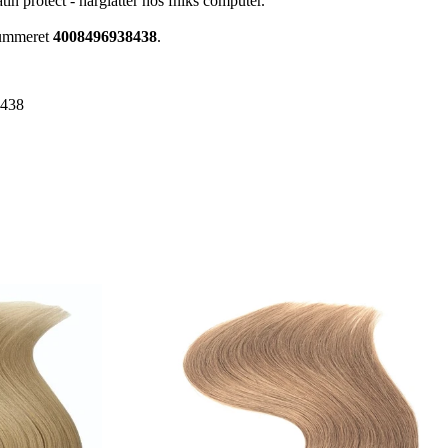
in protect - hårglatter hos fniks computer.
nummeret
4008496938438
.
8438