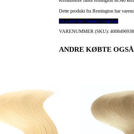
Keratinstore fandt remington s8540 kerat
Dette produkt fra Remington har vare
Se prisen hos Føniks Computer
VARENUMMER (SKU):
400849693
ANDRE KØBTE OGSÅ