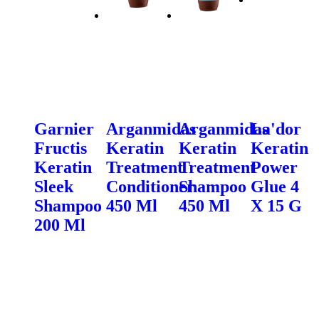
Garnier
Arganmidas
Arganmidas
La'dor
Fructis
Keratin
Keratin
Keratin
Keratin
Treatment
Treatment
Power
Sleek
Conditioner
Shampoo
Glue 4
Shampoo
450 Ml
450 Ml
X 15 G
200 Ml